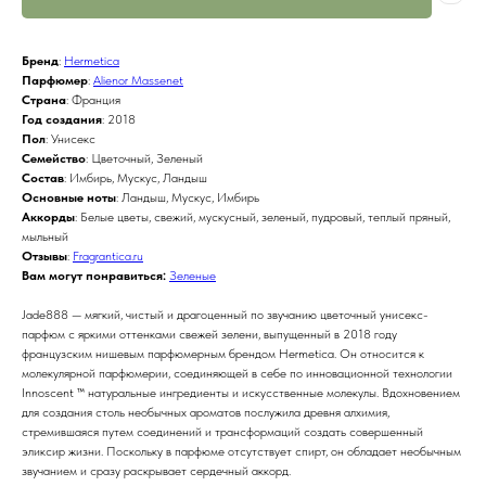
Бренд
:
Hermetica
Парфюмер
:
Alienor Massenet
Страна
: Франция
Год создания
: 2018
Пол
: Унисекс
Семейство
: Цветочный, Зеленый
Состав
: Имбирь, Мускус, Ландыш
Основные ноты
: Ландыш, Мускус, Имбирь
Аккорды
: Белые цветы, свежий, мускусный, зеленый, пудровый, теплый пряный,
мыльный
Отзывы
:
Fragrantica.ru
Вам могут понравиться:
Зеленые
Jade888 — мягкий, чистый и драгоценный по звучанию цветочный унисекс-
парфюм с яркими оттенками свежей зелени, выпущенный в 2018 году
французским нишевым парфюмерным брендом Hermetica. Он относится к
молекулярной парфюмерии, соединяющей в себе по инновационной технологии
Innoscent ™ натуральные ингредиенты и искусственные молекулы. Вдохновением
для создания столь необычных ароматов послужила древня алхимия,
стремившаяся путем соединений и трансформаций создать совершенный
эликсир жизни. Поскольку в парфюме отсутствует спирт, он обладает необычным
звучанием и сразу раскрывает сердечный аккорд.