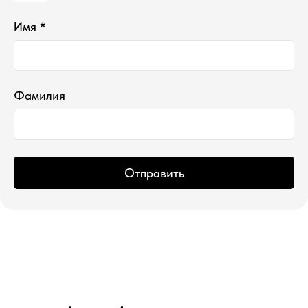
Имя *
*проект Meta Platforms Inc., деятельность
которой запрещена в РФ
ИП Водопьянова Елена Андреевна
ИНН 760213330138/ ОГРНИП 314760336700107
© 2015 Select бутик нишевой парфюмерии
Фамилия
Отправить