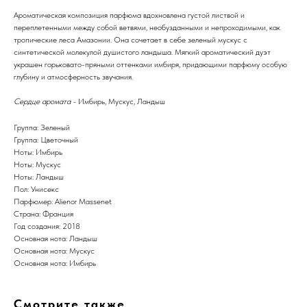
Ароматическая композиция парфюма вдохновлена густой листвой и
переплетенными между собой ветвями, необузданными и непроходимыми, как
тропические леса Амазонии. Она сочетает в себе зеленый мускус с
синтетической молекулой душистого ландыша. Мягкий ароматический дуэт
украшен горьковато-пряными оттенками имбиря, придающими парфюму особую
глубину и атмосферность звучания.
Сердце аромата -
Имбирь, Мускус, Ландыш
Группа: Зеленый
Группа: Цветочный
Ноты: Имбирь
Ноты: Мускус
Ноты: Ландыш
Пол: Унисекс
Парфюмер: Alienor Massenet
Страна: Франция
Год создания: 2018
Основная нота: Ландыш
Основная нота: Мускус
Основная нота: Имбирь
Смотрите также