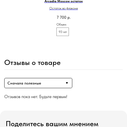
Arcadia Moscow остаток
Остаток во флаконе
7 700
р.
Объем
93 мл
Отзывы о товаре
Сначала полезные
Отзывов пока нет. Будьте первым!
Магазин ●
п
арфюмерия
к
осметика
д
ля дома и авто
Поделитесь вашим мнением
подборки
колесо ароматов