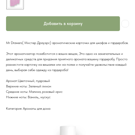
Добавить в корзину
Mr Drawers( Мистер Драуэрс) ароматические карточки для шкафов и гардеробов.
Этот ароматизатор позаботится о ваших вещах, Это одно из замечательных и
деликатных средств для придания приятного аромата вашему гардеробу. Просто
разместите карточку на вешалке или на полке и получайте удовольствие каждый
день, выбирая себе одежду из гардероба!
Аромат:Цветочный, пудровый
Верхние ноты: Зеленый лимон
Средние ноты: Малина, розовый ирис
Нижние ноты: Ваниль,, мускус
Категория: Ароматы для дома