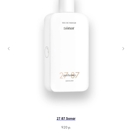
27 87 Sonar
920
р.