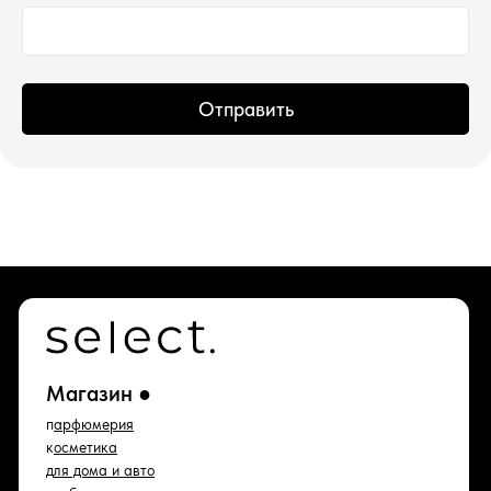
*проект Meta Platforms Inc., деятельность
которой запрещена в РФ
Отправить
ИП Водопьянова Елена Андреевна
ИНН 760213330138/ ОГРНИП 314760336700107
© 2015 Select бутик нишевой парфюмерии